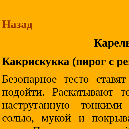
Назад
Карел
Какрискукка (пирог с ре
Безопарное тесто ставя
подойти. Раскатывают т
наструганную тонкими
солью, мукой и покрыв