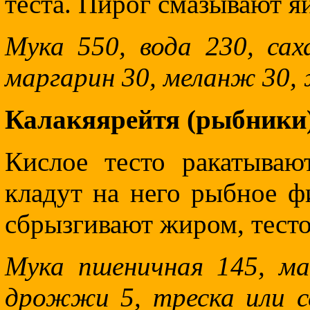
теста. Пирог смазывают я
Мука 550, вода 230, са
маргарин 30, меланж 30, ж
Калакяярейтя (рыбники
Кислое тесто ракатыва
кладут на него рыбное фи
сбрызгивают жиром, тесто
Мука пшеничная 145, мас
дрожжи 5, треска или се