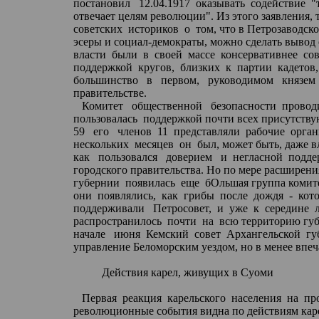
постановил
12.04.1917
оказывать
содействие
"
отвечает целям революции". Из этого заявления, 
советских
историков
о
том, что в Петрозаводск
эсеры и социал-демократы, можно сделать вывод 
власти
были
в
своей
массе
консервативнее
сов
поддержкой
кругов,
близких
к
партии
кадетов,
большинство
в
первом,
руководимом
князем
правительстве
.
Комитет
общественной
безопасности
провод
пользовалась
поддержкой почти всех присутству
59
его
членов
11
представляли
рабочие
орган
нескольких
месяцев
он
был, может быть, даже в
как
пользовался
доверием
и
негласной
подде
городского правительства. Но по мере расширен
губернии
появилась
еще
бОльшая
группа комите
они
появлялись,
как
грибы
после
дождя
-
кот
поддерживали
Петросовет
,
и
уже
к
середине
распространилось
почти
на
всю территорию гу
начале
июня
Кемский
совет
Архангельской
гу
управление Беломорским уездом, но в менее впе
Действия карел, живущих в Суоми
Первая
реакция
карельского
населения
на
пр
революционные события видна по действиям кар