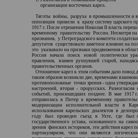
организации восточных карел.
Тяготы
войны,
разруха
в промышленности и в
оппозиция
привели
к
краху систему царского п
1917 г. После отрешения Николая II власть переш
временному
правительству
России. Несмотря на
признания,
у
Петроградского
комитета солдатски
депутатов
существовало заметное влияние на по
это
указывало на признаки продвижения в облас
Россия
начала
поиск
новой
политически
ура
правления,
взамен
рухнувшей
старой,
находяс
правительственных органов.
Отношение карел к этим событиям дало повод д
таким
образом
возникли две, временами взаимои
противоположные
точки зрения - одна утвержда
настроений,
вторая
-
прорусских
.
Разногласия
событий,
произошедших
позднее.
В
мае
1917 г
отправилась
в
Питер
к
временному
правительс
модернизации
исполнительной
власти
в
Кар
использования
карельских
диалектов
в
делопро
году
был
проведен
съезд
в
Ухте,
где
был
государственного
устава,
основанного
на
самоо
зрения
финских историков, эти действия карел 
партикуляризм,
что
они
являются
логически