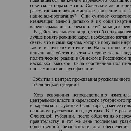
появившегося
движения
карельского
большинст
советского
образа
жизни.
Советские
же истори
рассматривают
автономистское
движение
как
"
национал-пропаганду
".
Они
считают
сепаратис
незначащей
мелкой
деталью
в
их
общей картине
карелы сражались
плечем
к плечу" на защите рев
В
действительности видно, что оба подхода не
лучше понять реакцию карел, необходимо взглян
свете,
что и сами карелы, которые получали инф
так
и
из
русских источников. На их отношение
влияли
два
обстоятельства
-
первое
то,
как хо
политические
реалии в Финском и Российском пр
насколько
высокой
была
собственная
политиче
после многих лет русификации.
События в центрах проживания русскоязычного
и
Олонецкой
губерний
Хотя
революция
непосредственно
изменила
центральной власти и карельского губернского пр
в
карельской
глубинке
было
гораздо менее сил
основном
русскоязычных,
центрах.
В
Петрозав
Олонецкой
губернии,
после
объявления о перех
правительству,
в
тот
же
день
последовал
указ 
общественной
безопасности
для
обеспечения