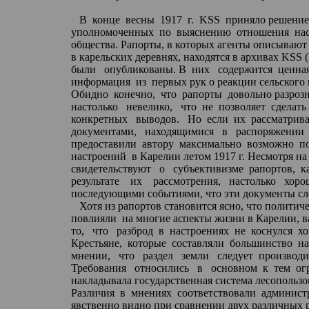
В
конце
весны
1917
г.
KSS
приняло решение
уполномоченных
по
выяснению
отношения
на
общества. Рапорты, в которых агенты описывают
в карельских деревнях, находятся в архивах KSS 
были
опубликованы. В
них
содержится
ценна
информация
из
первых рук о реакции сельского
Обидно
конечно,
что
рапорты
довольно разроз
настолько
невелико,
что
не
позволяет
сделать
конкретных
выводов.
Но
если
их
рассматрива
документами,
находящимися
в
распоряжении
предоставили
автору
максимально
возможно
п
настроений
в Карелии летом 1917 г. Несмотря на
свидетельствуют
о
субъективизме
рапортов,
к
результате
их
рассмотрения,
настолько
хоро
последующими событиями, что эти документы сле
Хотя из рапортов становится ясно, что политич
повлияли
на многие аспекты жизни в Карелии, 
то,
что
разброд
в
настроениях
не
коснулся
хо
Крестьяне,
которые
составляли
большинство
на
мнении,
что
раздел
земли
следует
производи
Требования
относились
в
основном
к
тем
ог
накладывала государственная система лесопольз
Различия
в
мнениях
соответствовали
админист
явственно видно при сравнении двух различных р