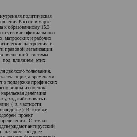
нутренняя политическая
равления России в марте
ла
к
образованному 15.3
 отсутствие
официального
х, матросских и рабочих
литические настроения, и
ти правовой легализации.
вновешенной
системы
ь
под
влиянием
этих
ля двоякого толкования,
сключающие, а временами
ет о поддержке
профинских
ясно видны из оценок
. карельская делегация
тву, ходатайствовать о
елии
(
в
частности,
изводстве
)
. В этом же
одобрен
проект
пределении.
С
точки
подтверждают антирусский
м
началом
позднее