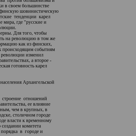
ва
против большевизма и
ки в своем большинстве
финскую
шовинистическую
тские
тенденции
карел
 мира, где "русские и
олюции.
верны. Для того
,
чтобы
уть на революцию в том же
ормацию как из
финских
,
 к происходящим событиям
д революции изменил
авительствах, а второе -
ская готовность карел
 населения Архангельской
строение
отношений
авительства, ее влияние
ьным, чем в
крупных
, в
одске, столичном городе
оде власти к
временному
о создании комитета
порядка
в
городе и