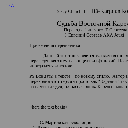
Назад
Itä-Karjalan
ko
Stacy
Churchill
Судьба Восточной Каре
Перевод с финского
Е Сергеева
© Евгений Сергеев АКА
Jougi
Примечания переводчика
Данный текст не является художественным
переведенная затем на
канцелярит
финский. Поэто
иногда меня заносило…
PS
Все даты в тексте – по новому стилю.
Автор в
переводил этот термин просто как “Карелия”, пос
из памяти людей, их населяющих. Карелы вышли 
<
here
the text begin>
С
.
Мартовская
революция
1. Разногласия в толковании процесса