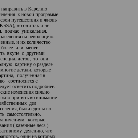
 направить в Карелию
селения
к новой программе
 свои путешествия и жизнь
(KSSA), но они так и не
я
,
подчас
уникальная,
 населения на революцию.
ненные, и их количество
более
или
менее
ть
вкупе
с
другими
специалистов,
то
они
олную
картину о разделе
 многие детали, которые
артина,
полученная
в
шо
соотносится
с
дует осветить подробнее.
еские изменения сильно
важно принять во внимание
зяйственных
дел.
селения, были едины
во
ть
самостоятельно.
раничениям,
которые
ования
(
казенные леса ).
ративному
делению, что
апортов, один из которых