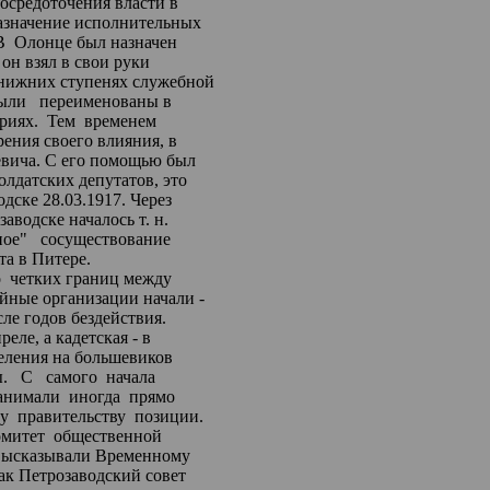
 сосредоточения власти
в
назначение исполнительных
В
Олонце
был назначен
он взял в свои руки
 нижних ступенях
служебной
ыли
переименованы
в
риях.
Тем
временем
рения своего влияния,
в
евича
. С его помощью был
лдатских депутатов, это
одске 28.03.1917. Через
аводске началось т. н.
ное"
сосуществование
та в Питере.
о
четких границ
между
йные организации начали -
сле годов бездействия.
реле, а кадетская -
в
зделения на большевиков
.
С
самого
начала
анимали
иногда
прямо
у
правительству
позиции.
омитет
общественной
высказывали
Временному
как Петрозаводский совет