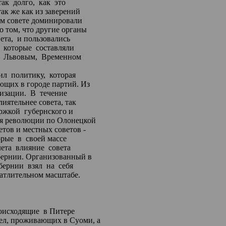
так
долго,
как
это
так же как из заверений
ом совете доминировали
о том, что другие органы
ета,
и пользовались
которые
составляли
Львовым,
Временном
ил
политику,
которая
ющих в городе партий. Из
изации.
В
течение
лиятельнее совета, так
ржкой
губернского
и
ия революции по
Олонецкой
тов и местных советов -
орые
в
своей массе
лета
влияние
совета
бернии. Организованный в
бернии
взял
на
себя
чатлительном масштабе.
оисходящие
в Питере
ел, проживающих в Суоми, а