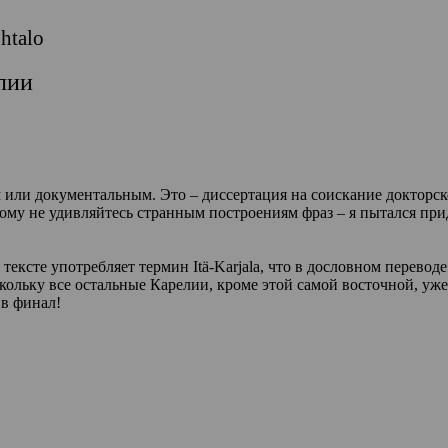
htalo
лии
.
 или документальным. Это – диссертация на соискание докторск
му не удивляйтесь странным построениям фраз – я пытался при
 тексте употребляет термин
Itä-Karjala,
что в дословном переводе
кольку все остальные Карелии, кроме этой самой восточной, уже
в финал!