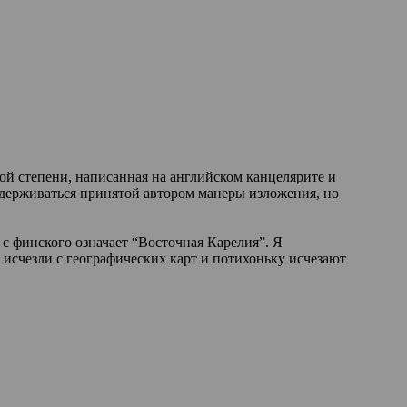
ой степени, написанная на
английском
канцелярите
и
держиваться принятой автором манеры изложения, но
 с
финского
означает “Восточная Карелия”. Я
 исчезли с географических карт и потихоньку исчезают