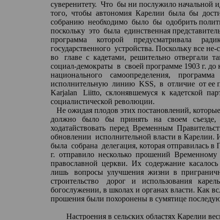
суверенитету.
Что
бы ни послужило начальной и
того,
чтобы
автономия
Карелии
была
бы
дост
собранию
необходимо
было
бы
одобрить полит
поскольку
это
была
единственная представител
программа
которой
предусматривала
ради
государственного
устройства. Поскольку все
не-
во
главе
с
кадетами,
решительно
отвергали
т
социал-демократы
в
своей программе 1903 г. до
национального
самоопределения,
программа
исполнительную
линию
KSS,
в
отличие
от ее
Karjalan
Liitto
,
склонявшемуся
к
кадетской
пар
социалистической революции.
Не ожидая плодов этих постановлений, которы
должно
было
бы
принять
на
своем
съезде,
ходатайствовать
перед
Временным
Правительс
обновлении
исполнительной власти в Карелии. 
была
собрана
делегация, которая отправилась
в
П
г.
отправило
несколько
прошений
Временному
православной
церкви.
Их
содержание
касалось
лишь
вопросы
улучшения
жизни
в
пригранич
строительство
дорог
и
использования
карель
богослужении
, в школах и органах власти. Как
вс
прошения были похоронены в сумятице последу
Настроения в сельских областях Карелии весн