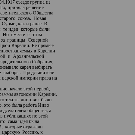
04.1917 съезде группа
из
tto
, приняла решение
осветительского Общества
старого
союза.
Новая
Суоми, как и ранее. В
ы
те идеи, которые были
.
Но
вместе
с
этим
за
границы
Северной
цкой
Карелии. Ее
прямые
спространяемых в Карелии
кой
и
Архангельской
чредительного Собрания,
призывало карел выбирать
е
выборы.
Представители
м царской империи права
на
ие начало этой первой,
граммы автономии Карелии.
что тексты листовок были
о, это была работа
Ииво
редседателем общества, а
в публикациях по этой
что
сама идея была
й,
которые отражали
царскую
Россию,
к