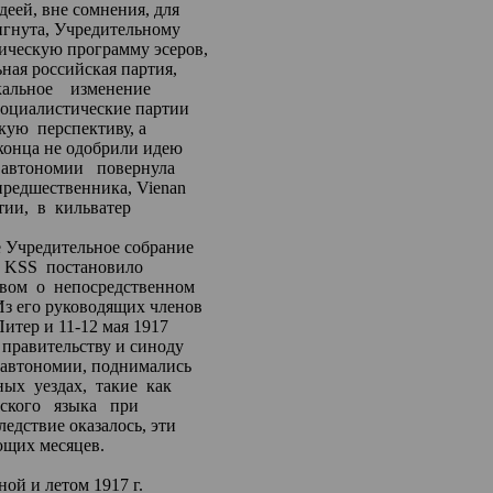
деей, вне сомнения,
для
игнута,
Учредительному
ическую программу эсеров,
ьная
российская партия,
кальное
изменение
социалистические
партии
акую
перспективу, а
 конца не одобрили идею
автономии
повернула
 предшественника,
Vienan
тии,
в
кильватер
е Учредительное собрание
KSS
постановило
твом
о
непосредственном
Из его руководящих членов
итер и 11-12 мая 1917
правительству и синоду
 автономии, поднимались
ных
уездах,
такие
как
ского
языка
при
ледствие
оказалось, эти
ющих месяцев.
ой и летом 1917 г.