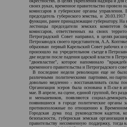
окрестностях
. В целях укрепления надзора и для
своих
руках
, временное правительство провело 
комиссаров
в
губернские
органы
управления.
председатель
губернского земства,
и
20.03.1917
функции, ранее принадлежащие губернатору. На
лестницы
председатели
земских
комитетов
б
комиссаров,
ответственных
на
своих
террито
Петроградский
Совет
направил,
в
целях расши
Петрозаво
дск св
оего представителя, А.А.
Коптяк
образован
первый Карельский Совет рабочих и со
произошло
на
учредительном
съезде в Петрозав
две недели после падения царской власти в Петроз
"двоевластие",
которое
напоминало
"враждеб
временного правительства и
Петроградского
сове
В
последние
недели
революции
еще
не
был
различными
политическими
партиями, но парти
довольно
медленно
-
восстанавливать
силы
по
Организация
эсеров
была
основана
в
П-ске
в ап
мае
. В апреле, на сцене, единой группой, без ра
и
меньшевиков,
появляются
социал-демократы
появившиеся
в
городе
политические
органы
з
противоположные
по
отношению
к
Временном
Городская
дума
под
руководством
кадетов,
к
безопасности,
губернская
земская
организация 
правительству
несомненную
поддержку,
тогда 