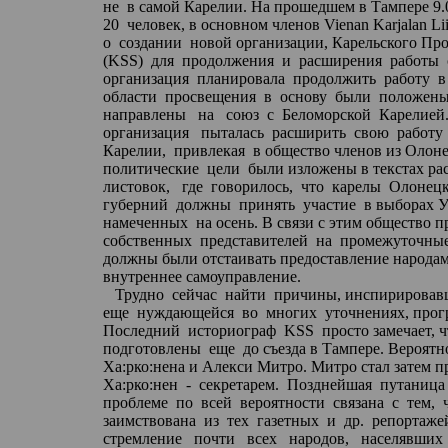
не
в самой Карелии. На прошедшем в
Тампере
9.
20
человек, в основном членов
Vienan
Karjalan
Lii
о
создании
новой организации, Карельского Пр
(KSS)
для
продолжения
и
расширения
работы
организация
планировала
продолжить
работу
в
области
просвещения
в
основу
были
положен
направлены
на
союз
с
Беломорской
Карелией
организация
пыталась
расширить
свою
работу
Карелии,
привлекая
в общество членов из
Олоне
политические
цели
были изложены в текстах ра
листовок,
где
говорилось,
что
карелы
Олонец
губерний
должны
принять
участие
в выборах У
намеченных
на осень. В связи с этим общество 
собственных
представителей
на
промежуточны
должны были отстаивать предоставление народа
внутреннее самоуправление.
Трудно
сейчас
найти
причины, инспирировавш
еще
нуждающейся
во
многих
уточнениях, про
Последний
историограф
KSS
просто замечает, 
подготовлены
еще
до съезда в
Тампере
. Вероятн
Ха
:р
ко:нена
и
Алекси
Митро
.
Митро
стал затем п
Ха
:р
ко:нен
-
секретарем.
Позднейшая
путаница 
проблеме
по
всей
вероятности
связана
с
тем,
заимствована
из
тех
газетных
и
др.
репортаже
стремление
почти
всех
народов,
населявших