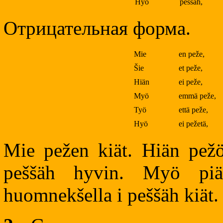
Hyö
peššäh,
Отрицательная форма.
Mie
en peže,
Šie
et peže,
Hiän
ei peže,
Myö
emmä peže,
Työ
että peže,
Hyö
ei pežetä,
Mie pežen kiät. Hiän pežö
peššäh hyvin. Myö pi
huomnekšella i peššäh kiät.