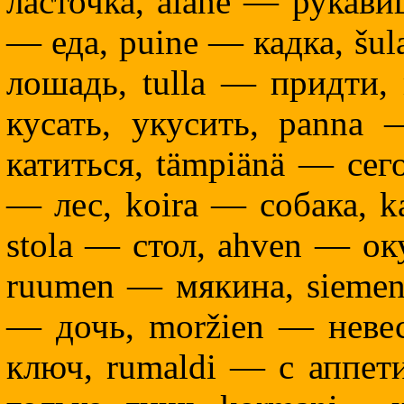
ласточка, alane — рукави
— еда, puine — кадка, šu
лошадь, tulla — придти,
кусать, укусить, panna 
катиться, tämpiänä — сег
— лес, koira — собака, k
stola — стол, ahven — ок
ruumen — мякина, siemen
— дочь, moržien — невес
ключ, rumaldi — с аппет