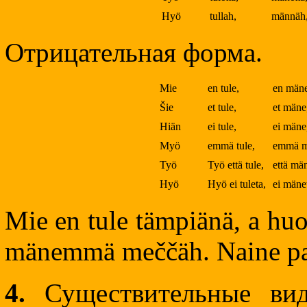
Hyö
tullah,
männäh
Отрицательная форма.
Mie
en tule,
en män
Šie
et tule,
et mäne
Hiän
ei tule,
ei mäne
Myö
emmä tule,
emmä m
Työ
Työ että tule,
että mä
Hyö
Hyö ei tuleta,
ei mäne
Mie en tule tämpiänä, a hu
mänemmä meččäh. Naine pan
4.
Существительные вид