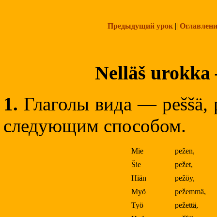
Предыдущий урок
||
Оглавлени
Nelläš urokk
1.
Глаголы вида — peššä, p
следующим способом.
Mie
pežen,
Šie
pežet,
Hiän
pežöy,
Myö
pežemmä,
Työ
pežettä,