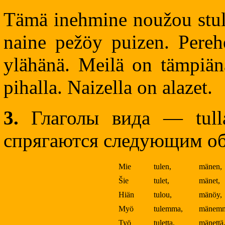
Tämä inehmine noužou stula
naine pežöy puizen. Pereh
ylähänä. Meilä on tämpiän
pihalla. Naizella on alazet.
3.
Глаголы вида — tulla,
спрягаются следующим об
Mie
tulen,
mänen,
Šie
tulet,
mänet,
Hiän
tulou,
mänöy,
Myö
tulemma,
mänemm
Työ
tuletta,
mänettä