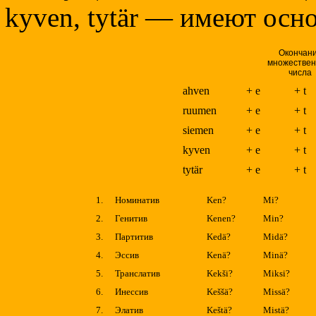
kyven, tytär — имеют осно
Окончан
множествен
числа
ahven
+ e
+ t
ruumen
+ e
+ t
siemen
+ e
+ t
kyven
+ e
+ t
tytär
+ e
+ t
1.
Номинатив
Ken?
Mi?
2.
Генитив
Kenen?
Min?
3.
Партитив
Kedä?
Midä?
4.
Эссив
Kenä?
Minä?
5.
Транслатив
Kekši?
Miksi?
6.
Инессив
Keššä?
Missä?
7.
Элатив
Keštä?
Mistä?