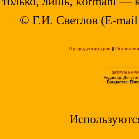
только, лишь, kormani — 
© Г.И. Светлов (E-mail
Предыдущий урок
||
Оглавлени
ФОРУМ КАРЕ
Редактор: Депутат
Вебмастер: Попо
Используютс