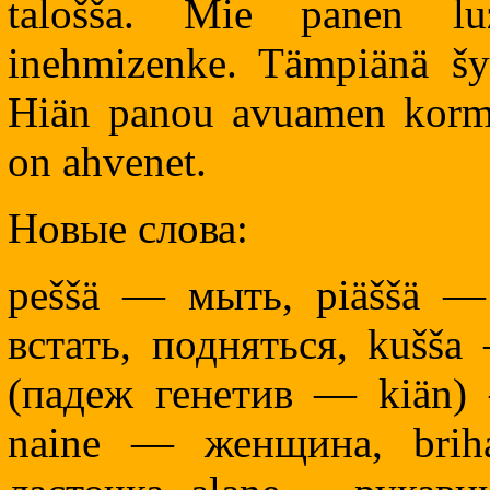
talošša. Mie panen lu
inehmizenke. Tämpiänä šy
Hiän panou avuamen korma
on ahvenet.
Новые слова:
peššä — мыть, piäššä —
встать, подняться, kušša
(падеж генетив — kiän)
naine — женщина, bri