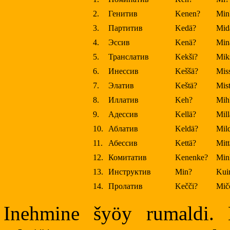
2.
Генитив
Kenen?
Min
3.
Партитив
Kedä?
Mid
4.
Эссив
Kenä?
Min
5.
Транслатив
Kekši?
Mik
6.
Инессив
Keššä?
Mis
7.
Элатив
Keštä?
Mis
8.
Иллатив
Keh?
Mih
9.
Адессив
Kellä?
Mill
10.
Аблатив
Keldä?
Mil
11.
Абессив
Kettä?
Mitt
12.
Комитатив
Kenenke?
Min
13.
Инструктив
Min?
Kui
14.
Пролатив
Kečči?
Mičč
Inehmine šyöy rumaldi. 