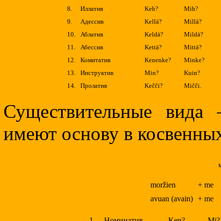
8.
Иллатив
Keh?
Mih?
9.
Адессив
Kellä?
Millä?
10.
Аблатив
Keldä?
Mildä?
11.
Абессив
Kettä?
Mittä?
12.
Комитатив
Kenenke?
Minke?
13.
Инструктив
Min?
Kuin?
14.
Пролатив
Kečči?
Mičči.
Существительные вида 
имеют основу в косвенных
moržien
+ me
avuan (avain)
+ me
1.
Номинатив
Ken?
Mi?