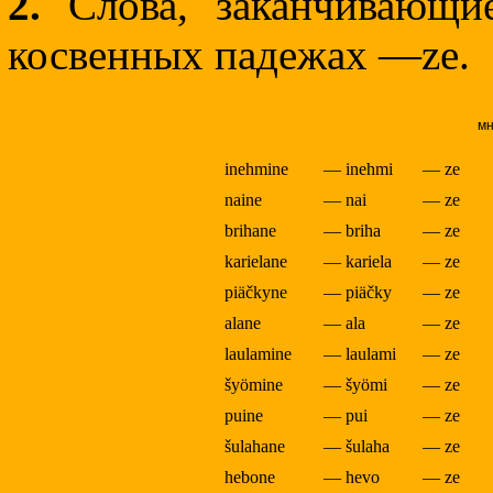
2.
Слова, заканчивающи
косвенных падежах —ze.
мн
inehmine
— inehmi
— ze
naine
— nai
— ze
brihane
— briha
— ze
karielane
— kariela
— ze
piäčkyne
— piäčky
— ze
alane
— ala
— ze
laulamine
— laulami
— ze
šyömine
— šyömi
— ze
puine
— pui
— ze
šulahane
— šulaha
— ze
hebone
— hevo
— ze